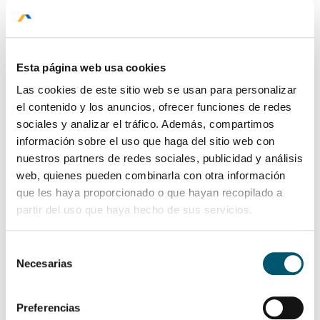
VER DETALLE
Esta página web usa cookies
Las cookies de este sitio web se usan para personalizar
VER DETALLE
el contenido y los anuncios, ofrecer funciones de redes
sociales y analizar el tráfico. Además, compartimos
información sobre el uso que haga del sitio web con
nuestros partners de redes sociales, publicidad y análisis
Ejecutiva Matrimonial
web, quienes pueden combinarla con otra información
que les haya proporcionado o que hayan recopilado a
Una cama queen, escritorio, calefacción, TV, baño privado y
HOME
partir del uso que haya hecho de sus servicios.
totalmente equipada. Permitirá el descanso ideal en un
cómodo espacio de 22m2.
PROMOCIONES
Selección
HABITACIONES
Necesarias
de
GASTRONOMÍA
consentimiento
Preferencias
SERVICIOS