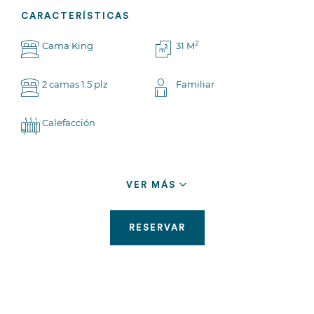
CARACTERÍSTICAS
2
Cama King
31 M
2 camas 1.5 plz
Familiar
Calefacción
VER TODO
VER MÁS
RESERVAR
RESERVAR
Estándar Matrimonial
Una cama Queen, escritorio, calefacción, TV y