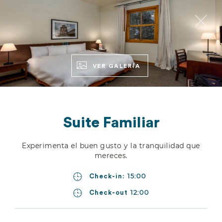
RESERVAR
ESP
ENG
VER GALERÍA
Suite Familiar
Experimenta el buen gusto y la tranquilidad que
mereces.
RECARGA ENERGÍA
15:00
Check-in:
Habitaciones
12:00
Check-out