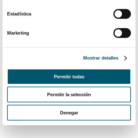
EVENTOS
Estadística
CONTÁCTANOS
TOUR VIRTUAL TARMA
Marketing
LP LOS PORTALES HOTELES
Mostrar detalles
VER DETALLE
Permitir todas
VER DETALLE
Permitir la selección
Denegar
Suite Familiar
Cama King, dos camas de 1.5 plazas, calefacción, escritorio
y todo el equipamiento necesario en 31m2 para toda la