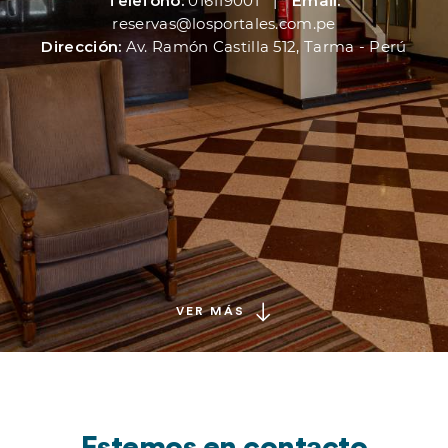
Télefono:
016119001
|
Email:
reservas@losportales.com.pe
Dirección:
Av. Ramón Castilla 512, Tarma - Perú
VER MÁS