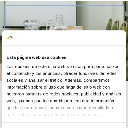
Esta página web usa cookies
Las cookies de este sitio web se usan para personalizar
el contenido y los anuncios, ofrecer funciones de redes
sociales y analizar el tráfico. Además, compartimos
información sobre el uso que haga del sitio web con
ARANWA
nuestros partners de redes sociales, publicidad y análisis
web, quienes pueden combinarla con otra información
que les haya proporcionado o que hayan recopilado a
Un salón que ofrece la versatilidad ideal
partir del uso que haya hecho de sus servicios.
para el evento que se requiera. Además
HOME
una sala de bienvenida recibirá a los
HABITACIONES
asistentes.