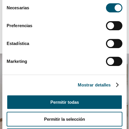
Selección
Necesarias
de
GASTRONOMÍA
consentimiento
VER DETALLE
SERVICIOS
Preferencias
VER DETALLE
EVENTOS
CONTÁCTENOS
Estadística
TOUR VIRTUAL CUSCO
Marketing
LP LOS PORTALES HOTELES
Mostrar detalles
Permitir todas
Permitir la selección