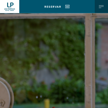
h2 { display: block; font-size: 12px; padding: 0; margin: 0; font-
RESERVAR
weight: bold; }
ESP
ENG