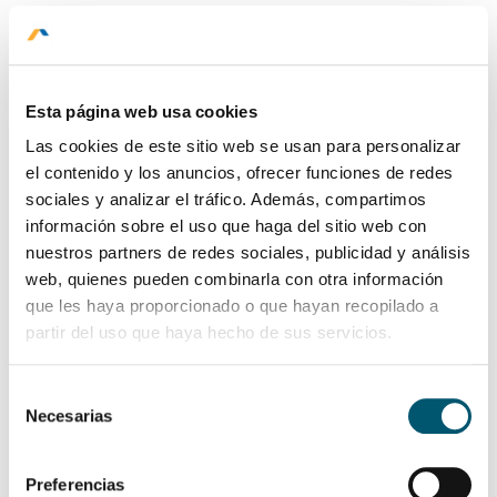
Esta página web usa cookies
Las cookies de este sitio web se usan para personalizar
el contenido y los anuncios, ofrecer funciones de redes
sociales y analizar el tráfico. Además, compartimos
información sobre el uso que haga del sitio web con
nuestros partners de redes sociales, publicidad y análisis
ROMPE LA RUTINA
web, quienes pueden combinarla con otra información
que les haya proporcionado o que hayan recopilado a
Discoteca Kimera
HOME
partir del uso que haya hecho de sus servicios.
Con capacidad para 480 personas, disfruta
PROMOCIONES
de una noche con música del momento y
Selección
una variada selección de tragos.
HABITACIONES
Necesarias
de
GASTRONOMÍA
consentimiento
Lun a dom de 21:00 a ... hrs.
Preferencias
SERVICIOS