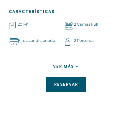
CARACTERÍSTICAS
2
20 M
2 Camas Full
Aire acondicionado
2 Personas
VER MÁS
VER TODO
RESERVAR
RESERVAR
Estándar
Cama Queen, escritorio de trabajo, aire acondicionado,