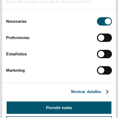
partir del uso que haya hecho de sus servicios.
PROMOCIONES
Selección
HABITACIONES
Necesarias
de
GASTRONOMÍA
consentimiento
Preferencias
SERVICIOS
EVENTOS
Estadística
CONTÁCTENOS
TOUR VIRTUAL PIURA
Marketing
LP LOS PORTALES HOTELES
VER DETALLE
Mostrar detalles
VER DETALLE
Permitir todas