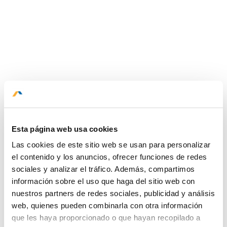
VER DETALLE
VER DETALLE
Esta página web usa cookies
Las cookies de este sitio web se usan para personalizar
el contenido y los anuncios, ofrecer funciones de redes
Superior Twin
sociales y analizar el tráfico. Además, compartimos
información sobre el uso que haga del sitio web con
Dos camas full size, escritorio, aire acondicionado, mini bar,
nuestros partners de redes sociales, publicidad y análisis
amenities en un espacio de más de 23m2 para compartir tu
web, quienes pueden combinarla con otra información
estadía.
que les haya proporcionado o que hayan recopilado a
HOME